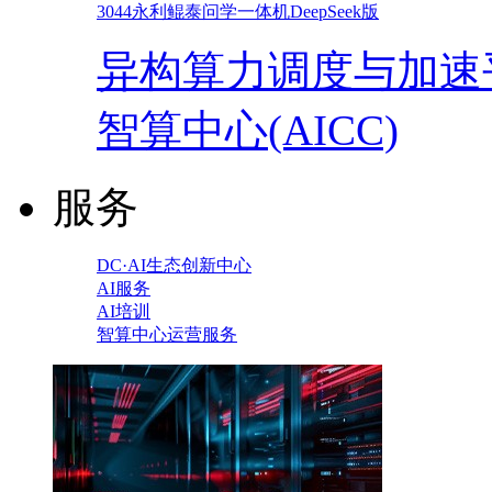
3044永利鲲泰问学一体机DeepSeek版
异构算力调度与加速
智算中心(AICC)
服务
DC·AI生态创新中心
AI服务
AI培训
智算中心运营服务