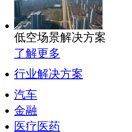
低空场景解决方案
了解更多
行业解决方案
汽车
金融
医疗医药