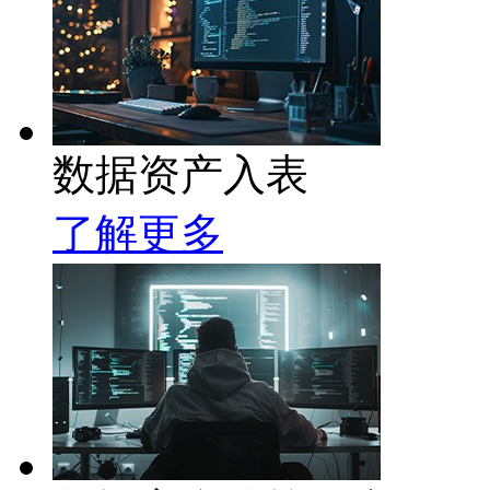
数据资产入表
了解更多