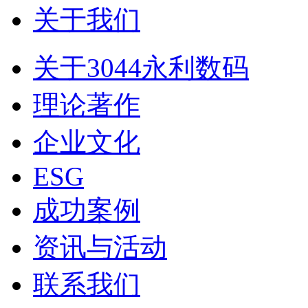
关于我们
关于3044永利数码
理论著作
企业文化
ESG
成功案例
资讯与活动
联系我们