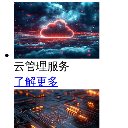
云管理服务
了解更多