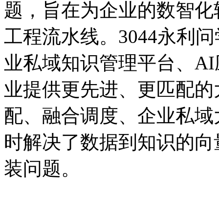
题，旨在为企业的数智
工程流水线。3044永利问
业私域知识管理平台、A
业提供更先进、更匹配的
配、融合调度、企业
时解决了数据到知识的向
装问题。