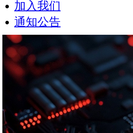
加入我们
通知公告