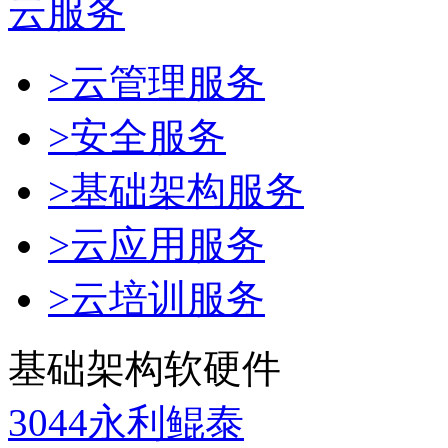
云服务
>云管理服务
>安全服务
>基础架构服务
>云应用服务
>云培训服务
基础架构软硬件
3044永利鲲泰