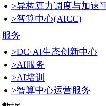
>异构算力调度与加速
>智算中心(AICC)
服务
>DC·AI生态创新中心
>AI服务
>AI培训
>智算中心运营服务