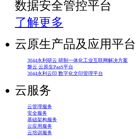
数据安全管控平台
了解更多
云原生产品及应用平台
3044永利研云 研制一体化工业互联网解决方案
磐云 云原生PaaS平台
3044永利云印 数字化文印管理平台
云服务
云管理服务
安全服务
基础架构服务
云应用服务
云培训服务