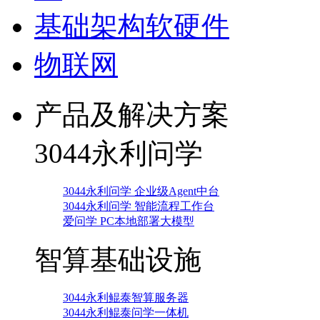
基础架构软硬件
物联网
产品及解决方案
3044永利问学
3044永利问学 企业级Agent中台
3044永利问学 智能流程工作台
爱问学 PC本地部署大模型
智算基础设施
3044永利鲲泰智算服务器
3044永利鲲泰问学一体机