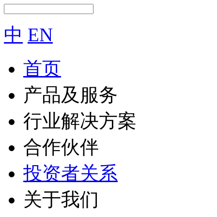
中
EN
首页
产品及服务
行业解决方案
合作伙伴
投资者关系
关于我们