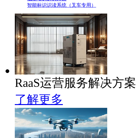
智能标识识读系统（叉车专用）
RaaS运营服务解决方案
了解更多