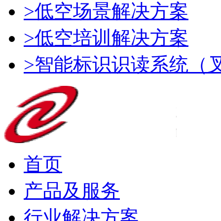
>低空场景解决方案
>低空培训解决方案
>智能标识识读系统（
首页
产品及服务
行业解决方案