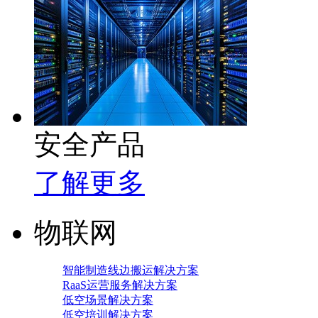
安全产品
了解更多
物联网
智能制造线边搬运解决方案
RaaS运营服务解决方案
低空场景解决方案
低空培训解决方案