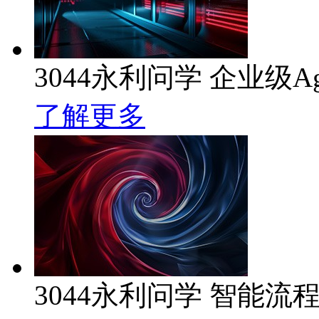
3044永利问学 企业级Ag
了解更多
3044永利问学 智能流