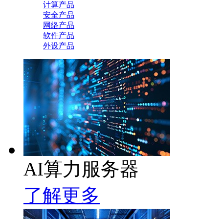
计算产品
安全产品
网络产品
软件产品
外设产品
AI算力服务器
了解更多