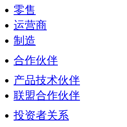
零售
运营商
制造
合作伙伴
产品技术伙伴
联盟合作伙伴
投资者关系