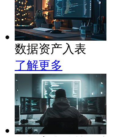
数据资产入表
了解更多