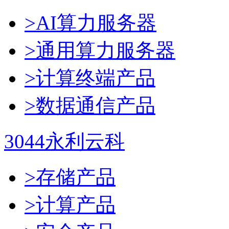
>AI算力服务器
>通用算力服务器
>计算终端产品
>数据通信产品
3044永利云科
>存储产品
>计算产品