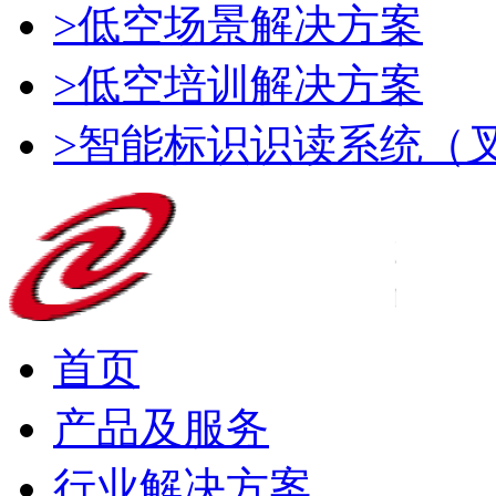
>低空场景解决方案
>低空培训解决方案
>智能标识识读系统（
首页
产品及服务
行业解决方案