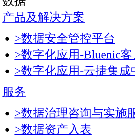
数据
产品及解决方案
>数据安全管控平台
>数字化应用-Blueni
>数字化应用-云捷集成
服务
>数据治理咨询与实施
>数据资产入表