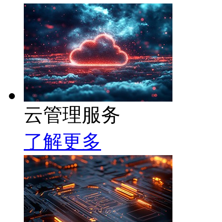
云管理服务
了解更多