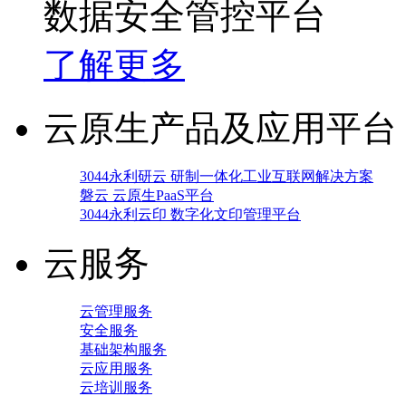
数据安全管控平台
了解更多
云原生产品及应用平台
3044永利研云 研制一体化工业互联网解决方案
磐云 云原生PaaS平台
3044永利云印 数字化文印管理平台
云服务
云管理服务
安全服务
基础架构服务
云应用服务
云培训服务