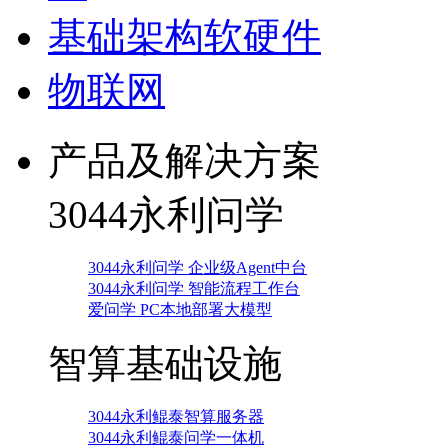
基础架构软硬件
物联网
产品及解决方案
3044永利问学
3044永利问学 企业级Agent中台
3044永利问学 智能流程工作台
爱问学 PC本地部署大模型
智算基础设施
3044永利鲲泰智算服务器
3044永利鲲泰问学一体机